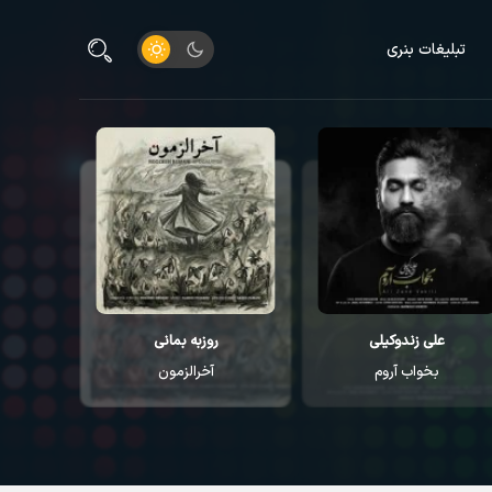
تبلیغات بنری
علی زندوکیلی
روزبه بمانی
م
بخواب آروم
آخرالزمون