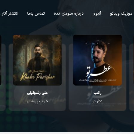
موزیک ویدئو
آلبوم
درباره ملودی کده
تماس باما
انتشار آثار
راغب
علی زندوکیلی
عطر تو
خواب پریشان