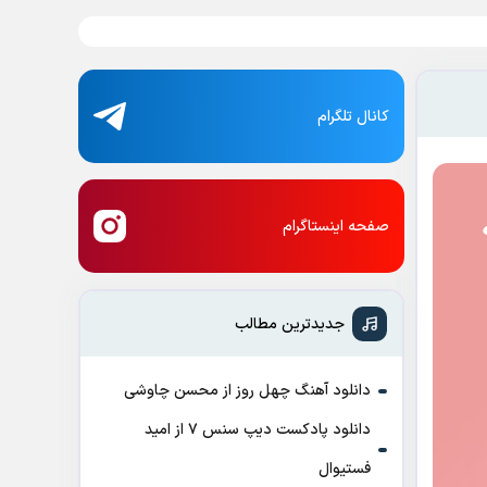
کانال تلگرام
صفحه اینستاگرام
جدیدترین مطالب
دانلود آهنگ چهل روز از محسن چاوشی
دانلود پادکست ديپ سنس ۷ از اميد
فستيوال