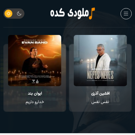
افشین آذری
ایوان بند
نفس نفس
خدارو داریم