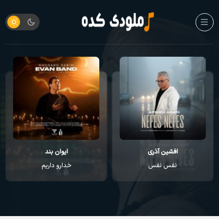
افشین آذری
ایوان بند
نفس نفس
خدارو داریم