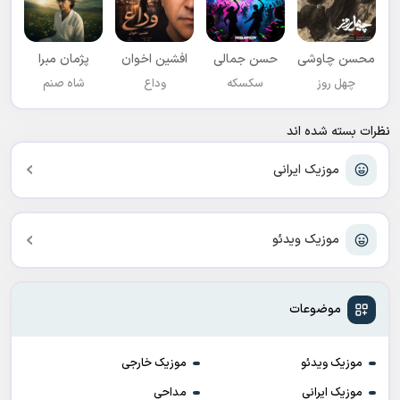
محسن چاوشی
حسن جمالی
افشين اخوان
پژمان مبرا
چهل روز
سکسکه
وداع
شاه صنم
نظرات بسته شده اند
موزیک ایرانی
موزیک ویدئو
موضوعات
موزیک ویدئو
موزیک خارجی
موزیک ایرانی
مداحی