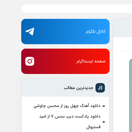
کانال تلگرام
صفحه اینستاگرام
جدیدترین مطالب
دانلود آهنگ چهل روز از محسن چاوشی
دانلود پادکست ديپ سنس ۷ از اميد
فستيوال