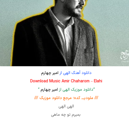
دانلود آهنگ الهی از
امیر چهارم
Download Music Amir Chaharom – Elahi
“دانلود موزیک الهی از
امیر چهارم
“
/// ملودیـــ کده؛ مرجع دانلود موزیک ///
الهی الهی
بمیرم تو چه ماهی