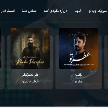
موزیک ویدئو
آلبوم
درباره ملودی کده
تماس باما
انتشار آثار
راغب
علی زندوکیلی
عطر تو
خواب پریشان