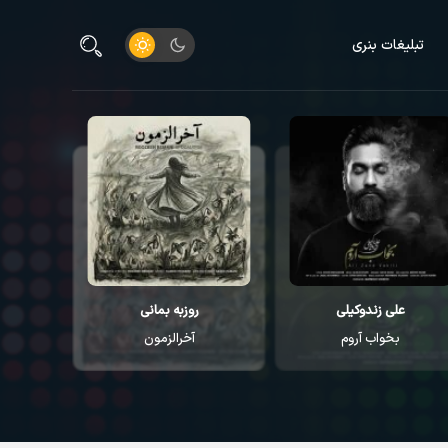
تبلیغات بنری
علی زندوکیلی
روزبه بمانی
م
بخواب آروم
آخرالزمون