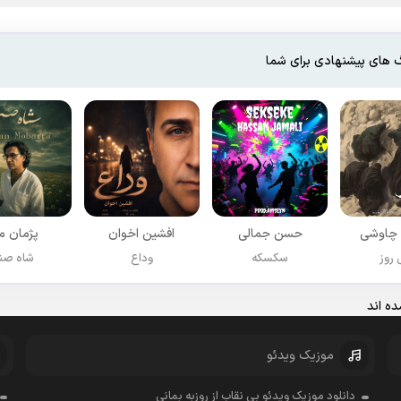
 های پیشنهادی برای شما
چاوشی
حسن جمالی
افشين اخوان
پژمان مب
روز
سکسکه
وداع
شاه صن
ه اند
موزیک ویدئو
دانلود موزیک ویدئو بی نقاب از روزبه بمانی