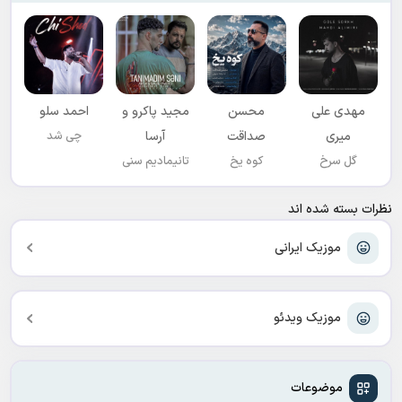
مهدی علی
محسن
مجید پاکرو و
احمد سلو
میری
صداقت
آرسا
چی شد
گل سرخ
کوه یخ
تانیمادیم سنی
نظرات بسته شده اند
موزیک ایرانی
موزیک ویدئو
موضوعات