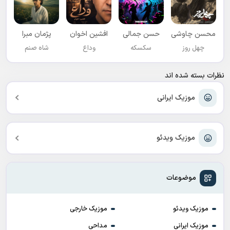
محسن چاوشی
حسن جمالی
افشين اخوان
پژمان مبرا
چهل روز
سکسکه
وداع
شاه صنم
نظرات بسته شده اند
موزیک ایرانی
موزیک ویدئو
موضوعات
موزیک ویدئو
موزیک خارجی
موزیک ایرانی
مداحی