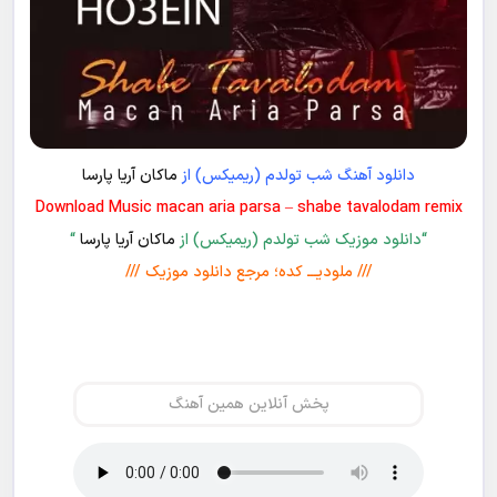
دانلود آهنگ شب تولدم (ریمیکس) از
ماکان آریا پارسا
Download Music macan aria parsa – shabe tavalodam remix
“دانلود موزیک شب تولدم (ریمیکس) از
ماکان آریا پارسا
“
/// ملودیـــ کده؛ مرجع دانلود موزیک ///
پخش آنلاین همین آهنگ