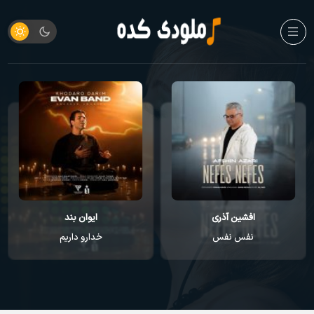
افشین آذری
ایوان بند
نفس نفس
خدارو داریم