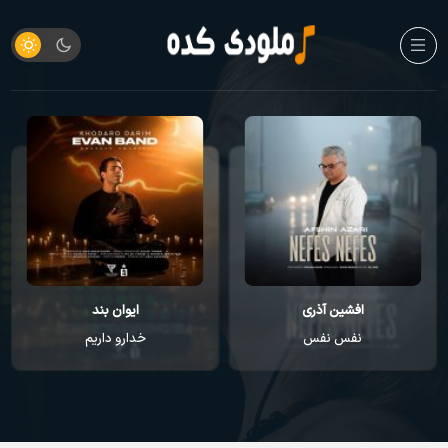
افشین آذری
ایوان بند
نفس نفس
خدارو داریم