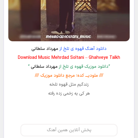
دانلود آهنگ قهوه ی تلخ از
مهرداد سلطانی
Download Music Mehrdad Soltani – Ghahveye Talkh
“دانلود موزیک قهوه ی تلخ از
مهرداد سلطانی
“
/// ملودیـــ کده؛ مرجع دانلود موزیک ///
زندگیم مثل قهوه تلخه
هر کی یه زخمی زده رفته
پخش آنلاین همین آهنگ