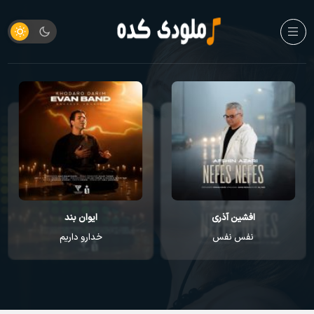
افشین آذری
ایوان بند
نفس نفس
خدارو داریم