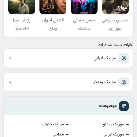
محسن چاوشی
حسن جمالی
افشين اخوان
پژمان مبرا
چهل روز
سکسکه
وداع
شاه صنم
نظرات بسته شده اند
موزیک ایرانی
موزیک ویدئو
موضوعات
موزیک ویدئو
موزیک خارجی
موزیک ایرانی
مداحی