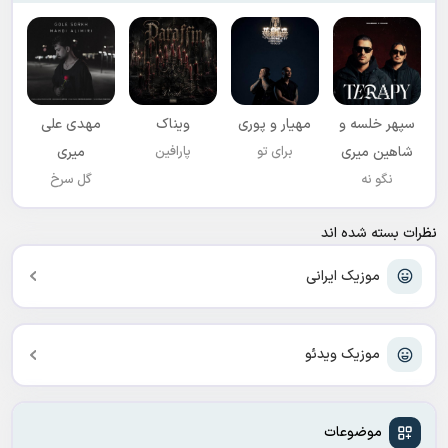
سپهر خلسه و
مهیار و پوری
ویناک
مهدی علی
شاهین میری
برای تو
پارافین
میری
نگو نه
گل سرخ
نظرات بسته شده اند
موزیک ایرانی
موزیک ویدئو
موضوعات