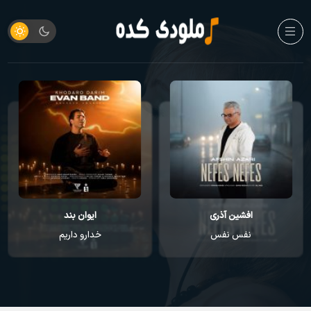
افشین آذری
ایوان بند
نفس نفس
خدارو داریم