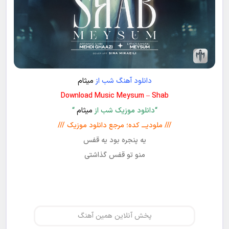
دانلود آهنگ شب از
میثام
Download Music Meysum – Shab
“دانلود موزیک شب از
میثام
“
/// ملودیـــ کده؛ مرجع دانلود موزیک ///
یه پنجره بود یه قفس
منو تو قفس گذاشتی
پخش آنلاین همین آهنگ