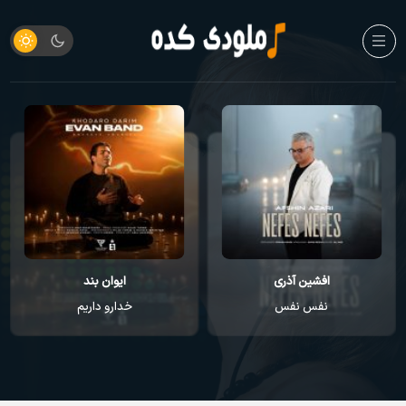
ایوان بند
راغب
خدارو داریم
عطر تو