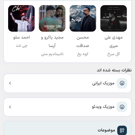
مهدی علی
محسن
مجید پاکرو و
احمد سلو
میری
صداقت
آرسا
چی شد
گل سرخ
کوه یخ
تانیمادیم سنی
نظرات بسته شده اند
موزیک ایرانی
موزیک ویدئو
موضوعات