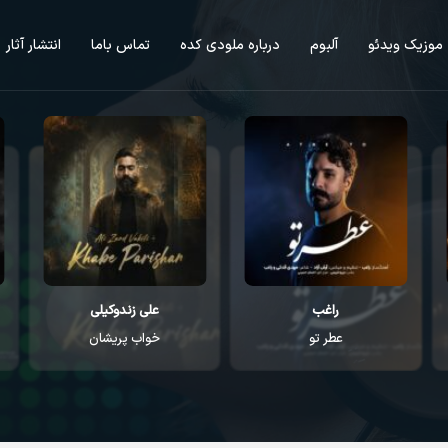
موزیک ویدئو
آلبوم
درباره ملودی کده
تماس باما
انتشار آثار
علی زندوکیلی
علی زندوکیلی
خواب پریشان
بخواب آروم