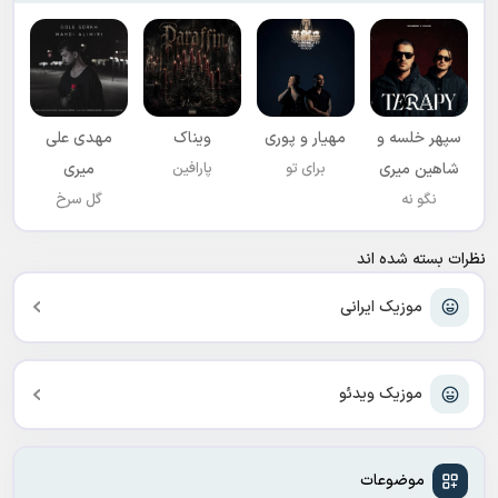
سپهر خلسه و
مهیار و پوری
ویناک
مهدی علی
شاهین میری
برای تو
پارافین
میری
نگو نه
گل سرخ
نظرات بسته شده اند
موزیک ایرانی
موزیک ویدئو
موضوعات