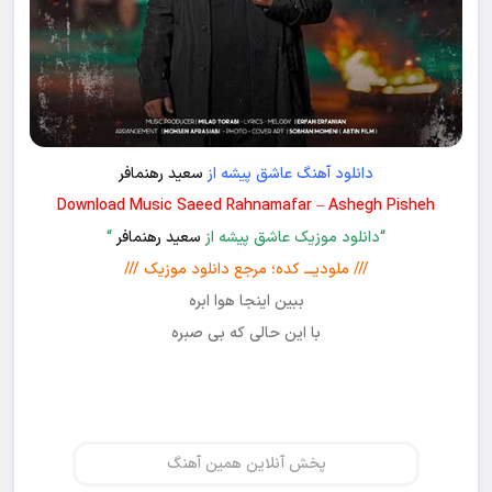
دانلود آهنگ عاشق پیشه از
سعید رهنمافر
Download Music Saeed Rahnamafar – Ashegh Pisheh
“دانلود موزیک عاشق پیشه از
سعید رهنمافر
“
/// ملودیـــ کده؛ مرجع دانلود موزیک ///
ببین اینجا هوا ابره
با این حالی که بی صبره
پخش آنلاین همین آهنگ