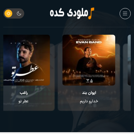
ایوان بند
راغب
خدارو داریم
عطر تو