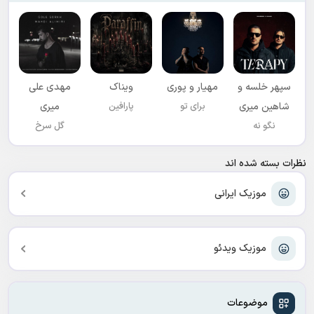
سپهر خلسه و
مهیار و پوری
ویناک
مهدی علی
شاهین میری
برای تو
پارافین
میری
نگو نه
گل سرخ
نظرات بسته شده اند
موزیک ایرانی
موزیک ویدئو
موضوعات