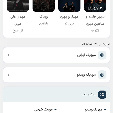
سپهر خلسه و
مهیار و پوری
ویناک
مهدی علی
شاهین میری
برای تو
پارافین
میری
نگو نه
گل سرخ
نظرات بسته شده اند
موزیک ایرانی
موزیک ویدئو
موضوعات
موزیک ویدئو
موزیک خارجی