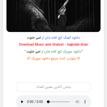
دانلود آهنگ کج کلاه خان از
امیر خلوت
Download Music amir khalvat – kajkolah khan
“دانلود موزیک کج کلاه خان از
امیر خلوت
“
/// ملودیـــ کده؛ مرجع دانلود موزیک ///
پخش آنلاین همین آهنگ