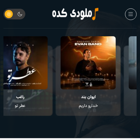
ایوان بند
راغب
خدارو داریم
عطر تو