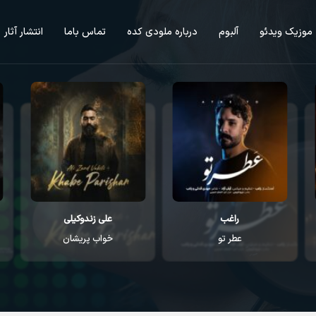
موزیک ویدئو
آلبوم
درباره ملودی کده
تماس باما
انتشار آثار
راغب
علی زندوکیلی
عطر تو
خواب پریشان