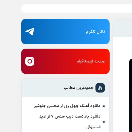
کانال تلگرام
صفحه اینستاگرام
جدیدترین مطالب
دانلود آهنگ چهل روز از محسن چاوشی
دانلود پادکست ديپ سنس ۷ از اميد
فستيوال