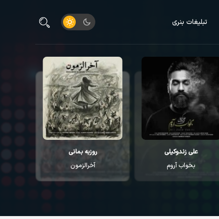
تبلیغات بنری
علی زندوکیلی
روزبه بمانی
م
بخواب آروم
آخرالزمون