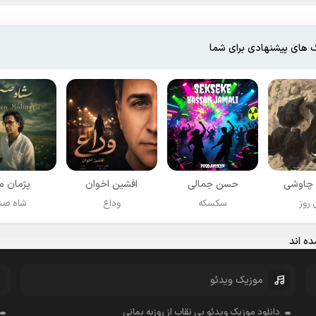
 های پیشنهادی برای شما
چاوشی
حسن جمالی
افشين اخوان
پژمان مب
روز
سکسکه
وداع
شاه صن
ه اند
موزیک ویدئو
دانلود موزیک ویدئو بی نقاب از روزبه بمانی