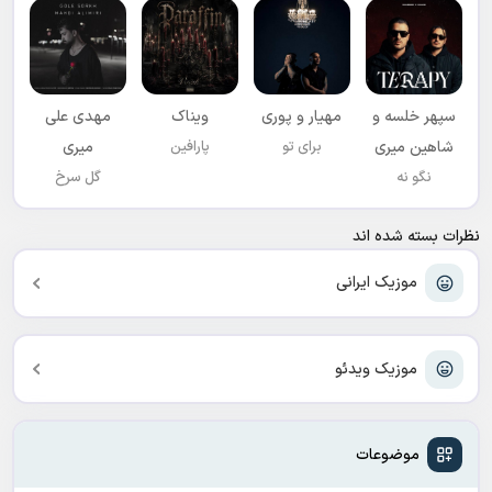
سپهر خلسه و
مهیار و پوری
ویناک
مهدی علی
شاهین میری
برای تو
پارافین
میری
نگو نه
گل سرخ
نظرات بسته شده اند
موزیک ایرانی
موزیک ویدئو
موضوعات