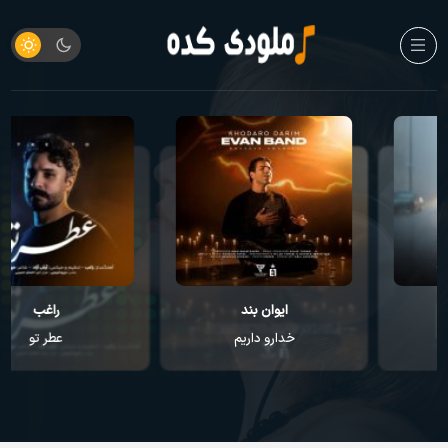
ایوان بند
راغب
خدارو داریم
عطر تو