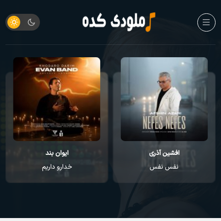
افشین آذری
ایوان بند
نفس نفس
خدارو داریم