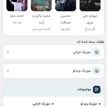
مهدی علی
محسن
مجید پاکرو و
احمد سلو
میری
صداقت
آرسا
چی شد
گل سرخ
کوه یخ
تانیمادیم سنی
نظرات بسته شده اند
موزیک ایرانی
موزیک ویدئو
موضوعات
موزیک ویدئو
موزیک خارجی