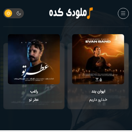
ایوان بند
راغب
خدارو داریم
عطر تو