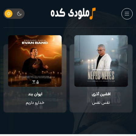
ایوان بند
راغب
خدارو داریم
عطر تو