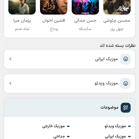
محسن چاوشی
حسن جمالی
افشين اخوان
پژمان مبرا
چهل روز
سکسکه
وداع
شاه صنم
نظرات بسته شده اند
موزیک ایرانی
موزیک ویدئو
موضوعات
موزیک ویدئو
موزیک خارجی
موزیک ایرانی
مداحی