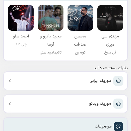
مهدی علی
محسن
مجید پاکرو و
احمد سلو
میری
صداقت
آرسا
چی شد
گل سرخ
کوه یخ
تانیمادیم سنی
نظرات بسته شده اند
موزیک ایرانی
موزیک ویدئو
موضوعات