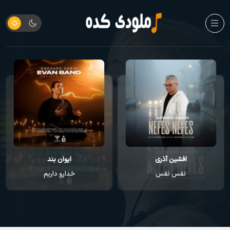
افشین آذری
ایوان بند
نفس نفس
خدارو داریم