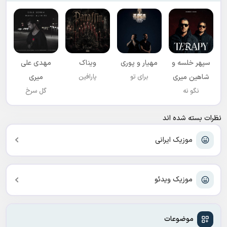
سپهر خلسه و
مهیار و پوری
ویناک
مهدی علی
شاهین میری
برای تو
پارافین
میری
نگو نه
گل سرخ
نظرات بسته شده اند
موزیک ایرانی
موزیک ویدئو
موضوعات