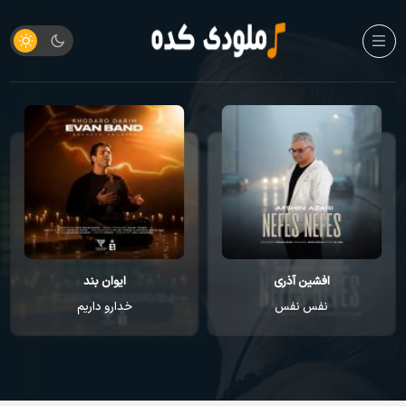
افشین آذری
ایوان بند
نفس نفس
خدارو داریم