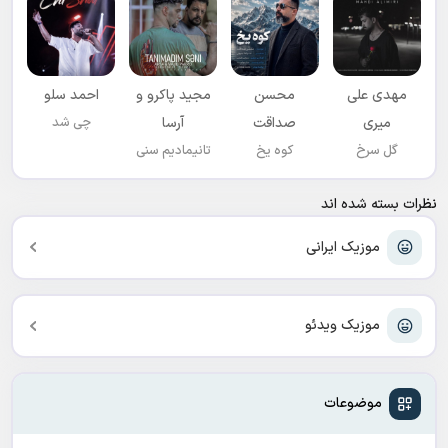
مهدی علی
محسن
مجید پاکرو و
احمد سلو
میری
صداقت
آرسا
چی شد
گل سرخ
کوه یخ
تانیمادیم سنی
نظرات بسته شده اند
موزیک ایرانی
موزیک ویدئو
موضوعات