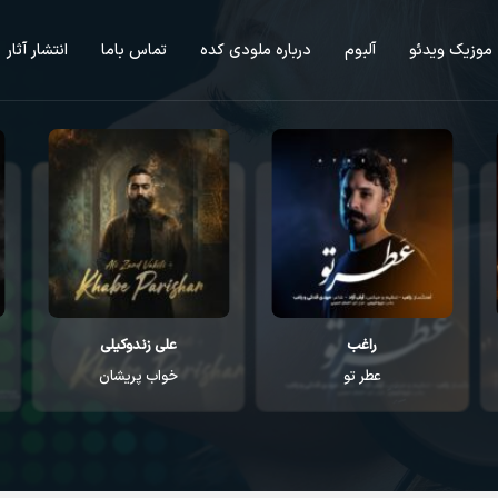
موزیک ویدئو
آلبوم
درباره ملودی کده
تماس باما
انتشار آثار
راغب
علی زندوکیلی
عطر تو
خواب پریشان