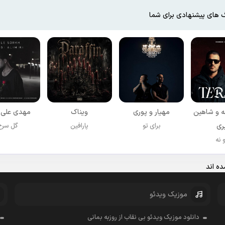
 های پیشنهادی برای شما
 و شاهین
مهیار و پوری
ویناک
مهدی علی 
ری
برای تو
پارافین
گل سرخ
 نه
ه اند
موزیک ویدئو
دانلود موزیک ویدئو بی نقاب از روزبه بمانی