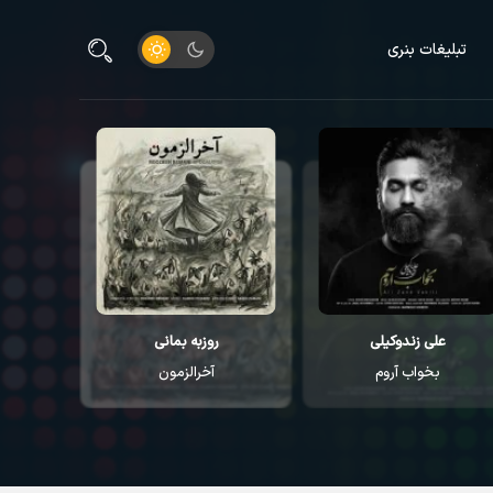
تبلیغات بنری
علی زندوکیلی
روزبه بمانی
م
بخواب آروم
آخرالزمون