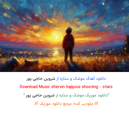
دانلود آهنگ موشک و ستاره از
شروین حاجی پور
Download Music shervin hajipour shooting – stars
“دانلود موزیک موشک و ستاره از
شروین حاجی پور
“
/// ملودیـــ کده؛ مرجع دانلود موزیک ///