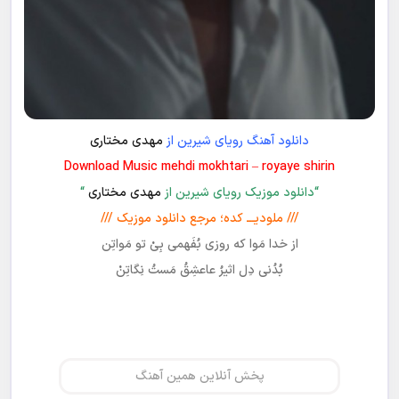
دانلود آهنگ رویای شیرین از
مهدی مختاری
Download Music mehdi mokhtari – royaye shirin
“دانلود موزیک رویای شیرین از
مهدی مختاری
“
/// ملودیـــ کده؛ مرجع دانلود موزیک ///
از خدا مَوا که روزی بُفَهمی بِیْ تو مَواتِن
بُدُنی دِل اثیرُ عاعشِقُ مَستُ نِگاتِنْ
پخش آنلاین همین آهنگ