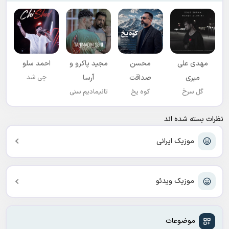
مهدی علی
محسن
مجید پاکرو و
احمد سلو
میری
صداقت
آرسا
چی شد
گل سرخ
کوه یخ
تانیمادیم سنی
نظرات بسته شده اند
موزیک ایرانی
موزیک ویدئو
موضوعات