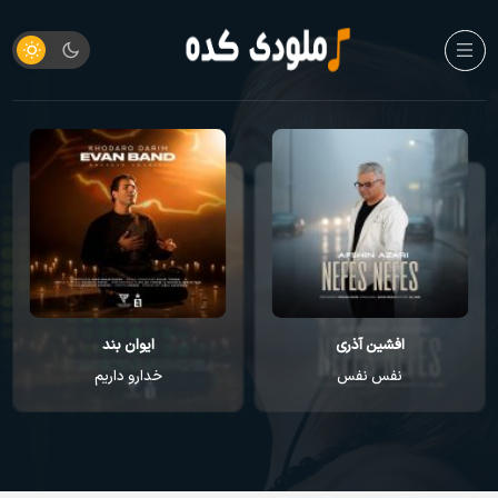
افشین آذری
ایوان بند
نفس نفس
خدارو داریم