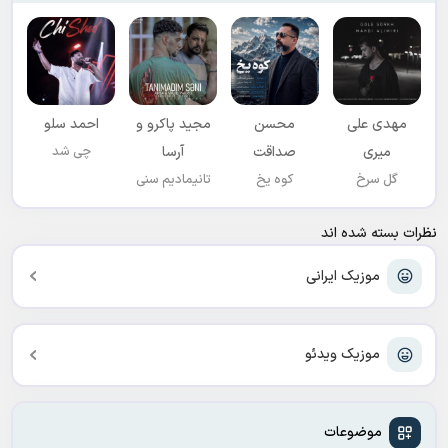
مهدی علی
محسن
مجید پاکرو و
احمد سلو
میری
صداقت
آرسا
چی شد
گل سرخ
کوه یخ
تانیمادیم سنی
نظرات بسته شده اند
موزیک ایرانی
موزیک ویدئو
موضوعات