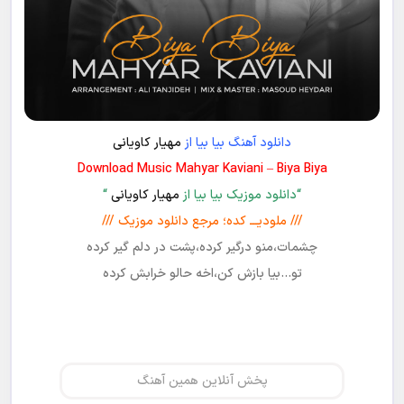
دانلود آهنگ بیا بیا از
مهیار کاویانی
Download Music Mahyar Kaviani – Biya Biya
“دانلود موزیک بیا بیا از
مهیار کاویانی
“
/// ملودیـــ کده؛ مرجع دانلود موزیک ///
چشمات،منو درگیر کرده،پشت در دلم گیر کرده
تو…بیا بازش کن،اخه حالو خرابش کرده
پخش آنلاین همین آهنگ