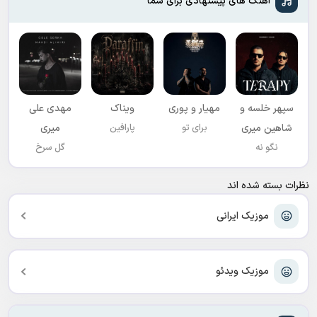
آهنگ های پیشنهادی برای شما
سپهر خلسه و
مهیار و پوری
ویناک
مهدی علی
شاهین میری
برای تو
پارافین
میری
نگو نه
گل سرخ
نظرات بسته شده اند
موزیک ایرانی
موزیک ویدئو