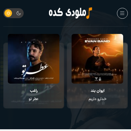
ایوان بند
راغب
خدارو داریم
عطر تو