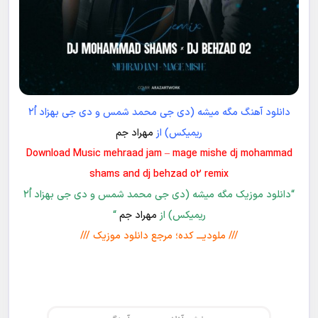
دانلود آهنگ مگه میشه (دی جی محمد شمس و دی جی بهزاد اُ۲
ریمیکس) از
مهراد جم
Download Music mehraad jam – mage mishe dj mohammad
shams and dj behzad o2 remix
“دانلود موزیک مگه میشه (دی جی محمد شمس و دی جی بهزاد اُ۲
ریمیکس) از
مهراد جم
“
/// ملودیـــ کده؛ مرجع دانلود موزیک ///