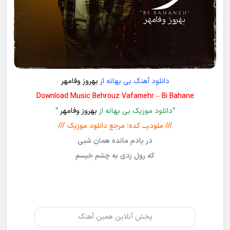
دانلود آهنگ بی بهانه از
بهروز وفامهر
Download Music Behrouz Vafamehr – Bi Bahane
“دانلود موزیک بی بهانه از
بهروز وفامهر
“
/// ملودیـــ کده؛ مرجع دانلود موزیک ///
در یادم مانده همان شبی
که رول زدی به چشم خیسم
پخش آنلاین همین آهنگ