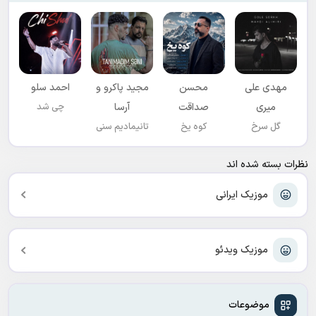
مهدی علی
محسن
مجید پاکرو و
احمد سلو
میری
صداقت
آرسا
چی شد
گل سرخ
کوه یخ
تانیمادیم سنی
نظرات بسته شده اند
موزیک ایرانی
موزیک ویدئو
موضوعات