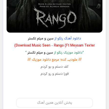
دانلود آهنگ رنگو از
سین و میثم تکستر
Download Music Seen – Rango (Ft Meysam Texter)
“دانلود موزیک رنگو از
سین و میثم تکستر
“
/// ملودیـــ کده؛ مرجع دانلود موزیک ///
کف دستم و بو کردم
فورا دستم و رو کردم
پخش آنلاین همین آهنگ