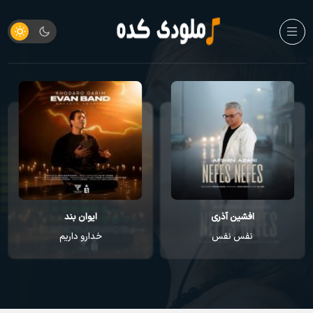
افشین آذری
ایوان بند
نفس نفس
خدارو داریم