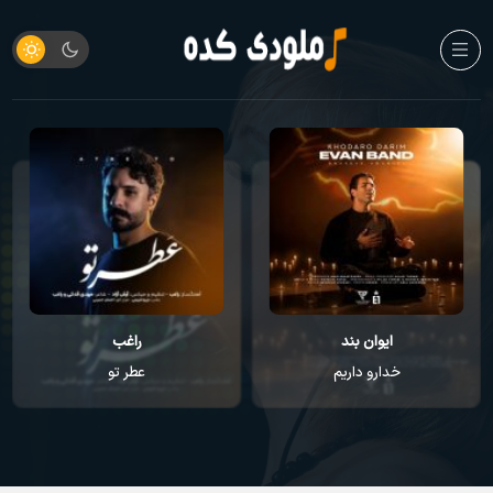
ایوان بند
راغب
خدارو داریم
عطر تو