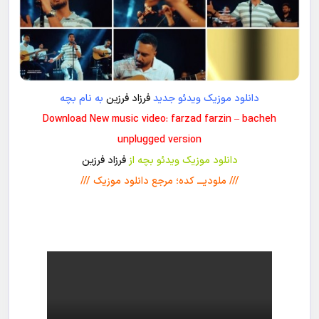
دانلود موزیک ویدئو جدید
فرزاد فرزین
به نام بچه
Download New music video: farzad farzin – bacheh
unplugged version
دانلود موزیک ویدئو بچه از
فرزاد فرزین
/// ملودیـــ کده؛ مرجع دانلود موزیک ///