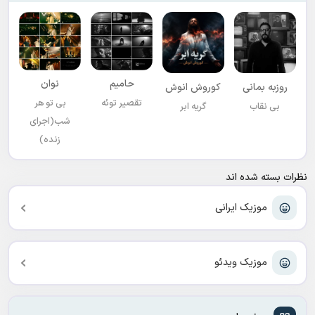
حامیم
نوان
روزبه بمانی
کوروش انوش
تقصیر توئه
بی تو هر
بی نقاب
گریه ابر
شب(اجرای
زنده)
نظرات بسته شده اند
موزیک ایرانی
موزیک ویدئو