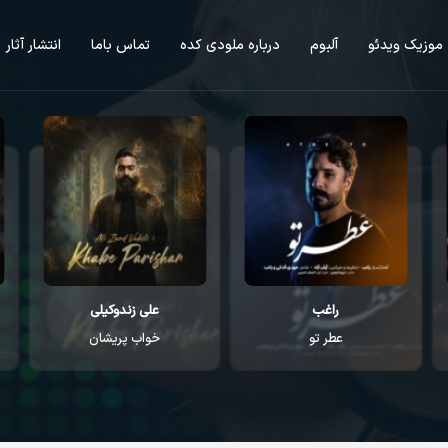
موزیک ویدئو
آلبوم
درباره ملودی کده
تماس باما
انتشار آثار
راغب
علی زندوکیلی
عطر تو
خواب پریشان