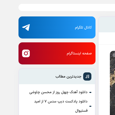
کانال تلگرام
صفحه اینستاگرام
جدیدترین مطالب
دانلود آهنگ چهل روز از محسن چاوشی
دانلود پادکست ديپ سنس ۷ از اميد
فستيوال