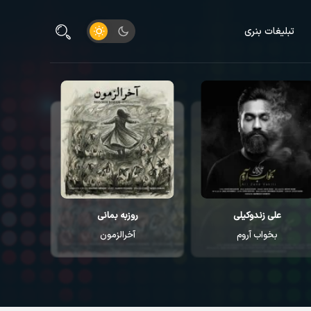
تبلیغات بنری
علی زندوکیلی
روزبه بمانی
م
بخواب آروم
آخرالزمون