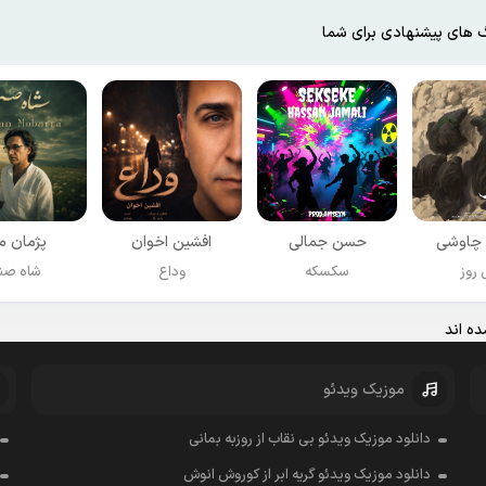
 های پیشنهادی برای شما
چاوشی
حسن جمالی
افشين اخوان
پژمان مب
روز
سکسکه
وداع
شاه صن
ه اند
موزیک ویدئو
دانلود موزیک ویدئو بی نقاب از روزبه بمانی
دانلود موزیک ویدئو گریه ابر از کوروش انوش