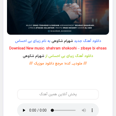
دانلود آهنگ جدید
شهرام شکوهی
به نام زیبای بی احساس
Download New music: shahram shokoohi – zibaye bi ehsas
دانلود آهنگ زیبای بی احساس از
شهرام شکوهی
/// ملودیـــ کده؛ مرجع دانلود موزیک ///
پخش آنلاین همین آهنگ