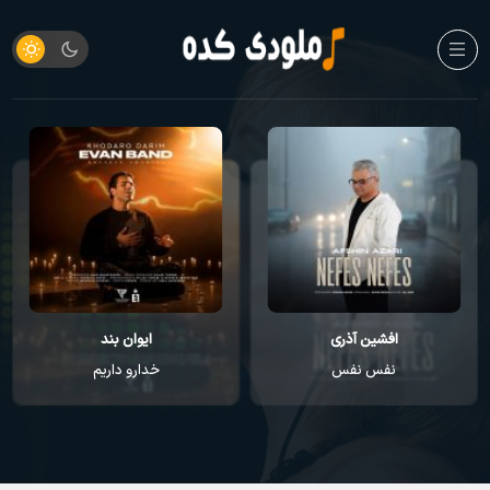
افشین آذری
ایوان بند
نفس نفس
خدارو داریم