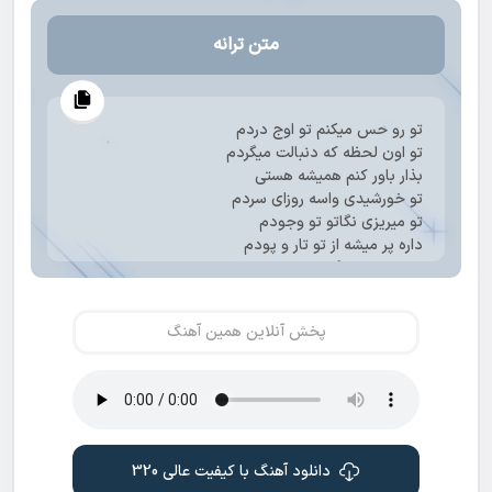
متن ترانه
تو رو حس میکنم تو اوج دردم
تو اون لحظه که دنبالت میگردم
بذار باور کنم همیشه هستی
تو خورشیدی واسه روزای سردم
تو میریزی نگاتو تو وجودم
داره پر میشه از تو تار و پودم
بمون با من اگه روزی نباشی
نمیدونم کی هستم یا کی بودم
تا لب وا میکنم مثل یه لبخند
پخش آنلاین همین آهنگ
دوباره میشینه اسمت رو لبهام
چجوری رد بشم از تو عزیزم
تمام من شدی هرچی که میخام
دلم گرمه تو این روزا که هستی
به این که یک نفر همراهه با من
تو که باشی دیگه واسش مهم نیس
دانلود آهنگ با کیفیت عالی 320
اگه با کل دنیا باشه دشمن