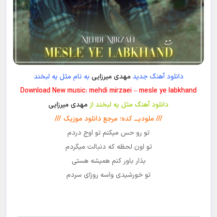
دانلود آهنگ جدید
مهدی میرزایی
به نام مثل یه لبخند
Download New music: mehdi mirzaei – mesle ye labkhand
دانلود آهنگ مثل یه لبخند از
مهدی میرزایی
/// ملودیـــ کده؛ مرجع دانلود موزیک ///
تو رو حس میکنم تو اوج دردم
تو اون لحظه که دنبالت میگردم
بذار باور کنم همیشه هستی
تو خورشیدی واسه روزای سردم