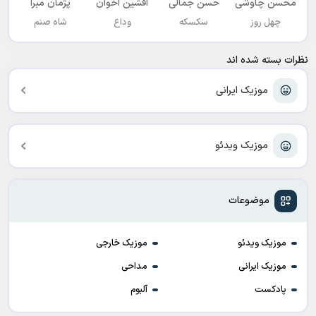
محسن چاوشی
حسن جمالی
افشين اخوان
پژمان مبرا
چهل روز
سکسکه
وداع
شاه صنم
نظرات بسته شده اند
موزیک ایرانی
موزیک ویدئو
موضوعات
موزیک ویدئو
موزیک خارجی
موزیک ایرانی
مداحی
پادکست
آلبوم