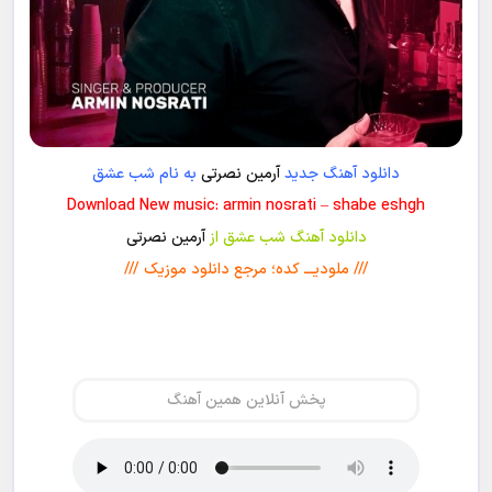
دانلود آهنگ جدید
آرمین نصرتی
به نام شب عشق
Download New music: armin nosrati – shabe eshgh
دانلود آهنگ شب عشق از
آرمین نصرتی
/// ملودیـــ کده؛ مرجع دانلود موزیک ///
پخش آنلاین همین آهنگ