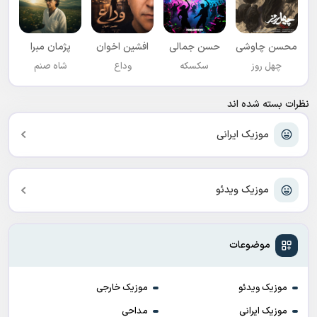
محسن چاوشی
حسن جمالی
افشين اخوان
پژمان مبرا
چهل روز
سکسکه
وداع
شاه صنم
نظرات بسته شده اند
موزیک ایرانی
موزیک ویدئو
موضوعات
موزیک ویدئو
موزیک خارجی
موزیک ایرانی
مداحی