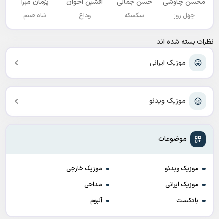
محسن چاوشی
حسن جمالی
افشين اخوان
پژمان مبرا
چهل روز
سکسکه
وداع
شاه صنم
نظرات بسته شده اند
موزیک ایرانی
موزیک ویدئو
موضوعات
موزیک ویدئو
موزیک خارجی
موزیک ایرانی
مداحی
پادکست
آلبوم