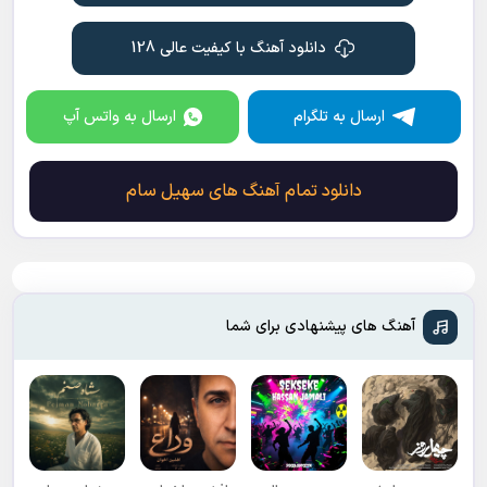
از خودتم قشنگتری
از هرچی خوبه بهتری
دانلود آهنگ با کیفیت عالی 128
از همه آدما سری
خواهشمه یه وقت نری
ارسال به تلگرام
ارسال به واتس آپ
دانلود تمام آهنگ های سهیل سام
آهنگ های پیشنهادی برای شما