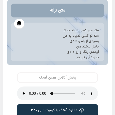
متن ترانه
مثه من کسی نمیاد به تو
مثه تو کسی نمیاد به من
رسیدی از راه و شدی
دلیل لبخند من
اومدی رنگ و رو دادی
به زندگی تاریکم
برا همه غد و یه دندنم
برا تو قد یه مو باریکم
از خودتم قشنگتری
پخش آنلاین همین آهنگ
از هرچی خوبه بهتری
از همه آدما سری
خواهشمه یه وقت نری
دوری از تو سخت ترین کار زمینه
چی بزارم جات اینجوری به دل بشینه
برا جفتمونم بدون هم تمومه دنیا
دانلود آهنگ با کیفیت عالی 320
به این میگن عشق و درستشم همینه