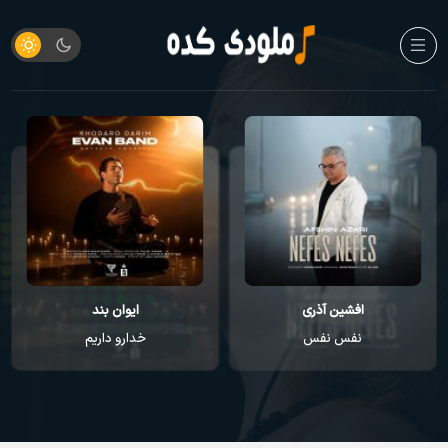
افشین آذری
ایوان بند
نفس نفس
خدارو داریم