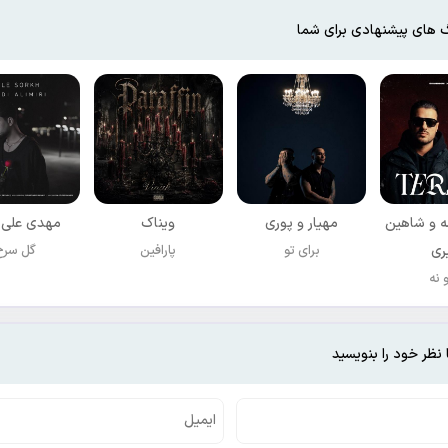
 های پیشنهادی برای شما
 و شاهین
مهیار و پوری
ویناک
مهدی علی 
ری
برای تو
پارافین
گل سرخ
 نه
 نظر خود را بنویسید