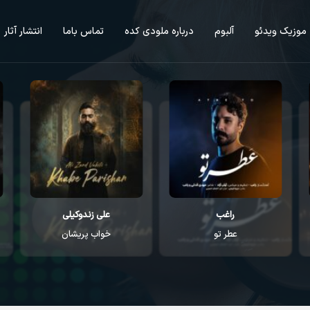
موزیک ویدئو
آلبوم
درباره ملودی کده
تماس باما
انتشار آثار
علی زندوکیلی
علی زندوکیلی
خواب پریشان
بخواب آروم