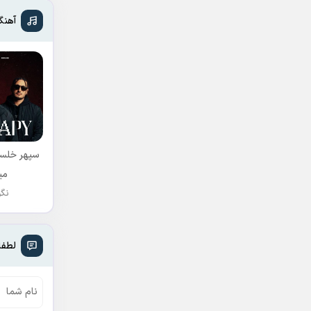
آهنگ
سپهر خلسه
می
نگو
لطفا