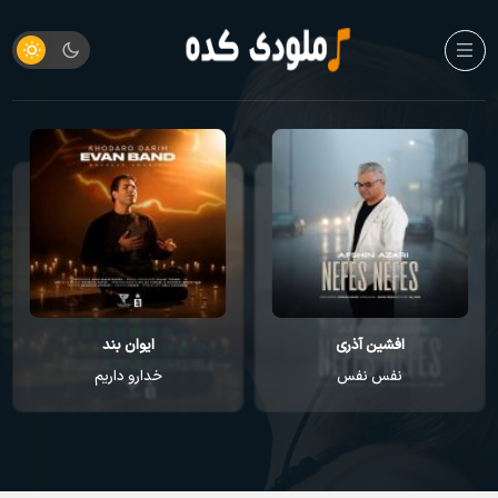
ایوان بند
راغب
خدارو داریم
عطر تو