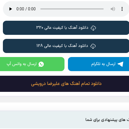
خودت اینو میدونی که نمیشه بی تو
از تو دارم یه خواهش
اون موهاتو نبافش
تو بیا نگات کنم دوباره با عشق ، دوباره با عشق
دانلود آهنگ با کیفیت عالی 320
«تو که دختر قاجاری
مثه خون تو رگام جاری
بس که تو شیرینی تو
دانلود آهنگ با کیفیت عالی 128
دلبر و دلداری »2
ارسال به تلگرام
ارسال به واتس آپ
دانلود تمام آهنگ های علیرضا درویشی
 های پیشنهادی برای شما