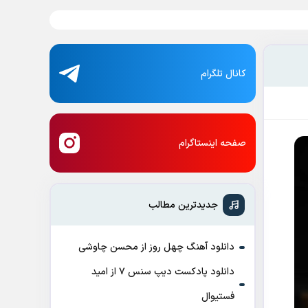
کانال تلگرام
صفحه اینستاگرام
جدیدترین مطالب
دانلود آهنگ چهل روز از محسن چاوشی
دانلود پادکست ديپ سنس ۷ از اميد
فستيوال