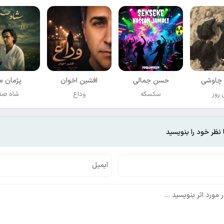
چاوشی
حسن جمالی
افشين اخوان
پژمان مب
روز
سکسکه
وداع
شاه صن
 نظر خود را بنویسید