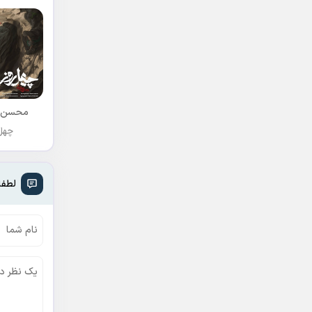
محسن 
چهل 
لطفا