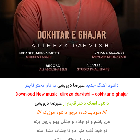
دانلود آهنگ جدید
علیرضا درویشی
به نام دختر قاجار
Download New music: alireza darvishi – dokhtar e ghajar
دانلود آهنگ دختر قاجار از
علیرضا درویشی
/// ملودیـــ کده؛ مرجع دانلود موزیک ///
من باشم و تو جاده و جنگل یهو بارون بزنه
تو خود قلب منی دو تا چشات عشق منه
یه سفر دوتایی باشه