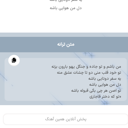
دل من هوایی باشه
متن ترانه
من باشم و تو جاده و جنگل یهو بارون بزنه
تو خود قلب منی دو تا چشات عشق منه
یه سفر دوتایی باشه
دل من هوایی باشه
تو اصن هر چی بگی قبوله باشه
«تو که دختر قاجاری
مثه خون تو رگام جاری
بس که تو شیرینی و
دلبر و دلداری »2
پخش آنلاین همین آهنگ
قشنگ ترین دلیل تو
عزیزقلبمی تو