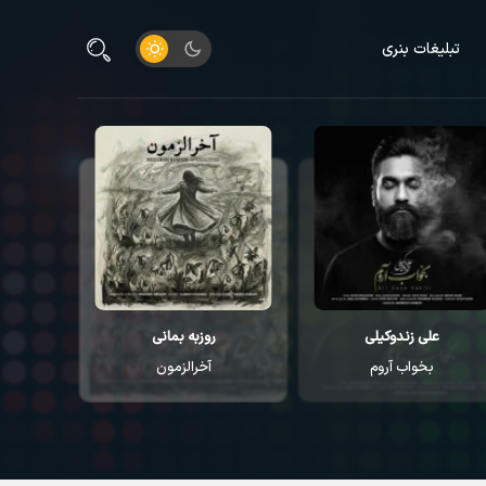
تبلیغات بنری
علی زندوکیلی
روزبه بمانی
م
بخواب آروم
آخرالزمون