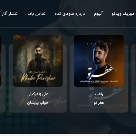
موزیک ویدئو
آلبوم
درباره ملودی کده
تماس باما
انتشار آثار
راغب
علی زندوکیلی
عطر تو
خواب پریشان