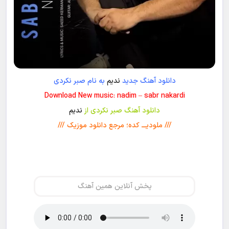
دانلود آهنگ جدید
ندیم
به نام صبر نکردی
Download New music: nadim – sabr nakardi
دانلود آهنگ صبر نکردی از
ندیم
/// ملودیـــ کده؛ مرجع دانلود موزیک ///
پخش آنلاین همین آهنگ