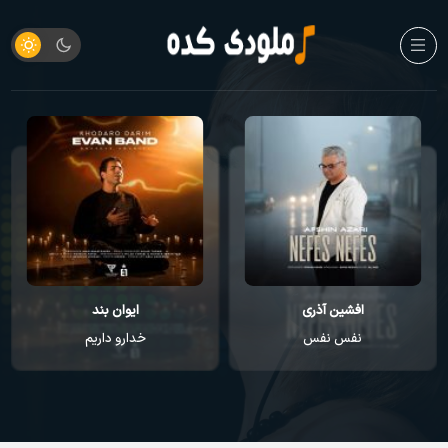
افشین آذری
ایوان بند
نفس نفس
خدارو داریم