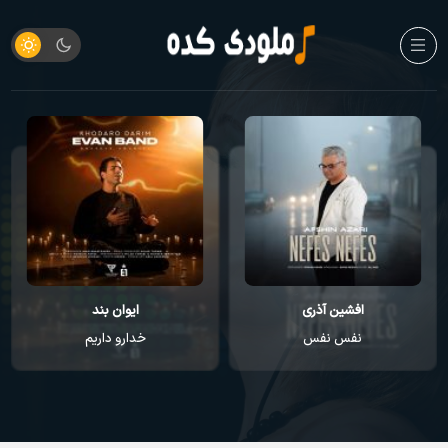
افشین آذری
ایوان بند
نفس نفس
خدارو داریم