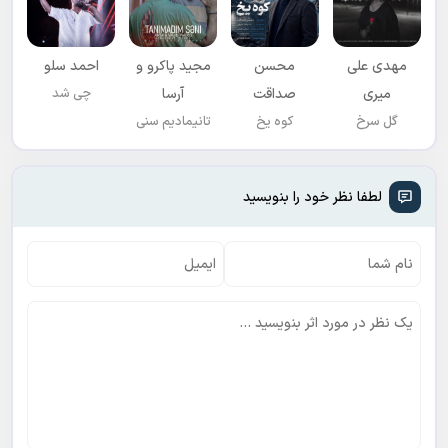
مهدی علی
محسن
مجید پاکرو و
احمد سلو
میری
صداقت
آرسا
چی شد
گل سرخ
کوه یخ
تانیمادیم سنی
لطفا نظر خود را بنویسید