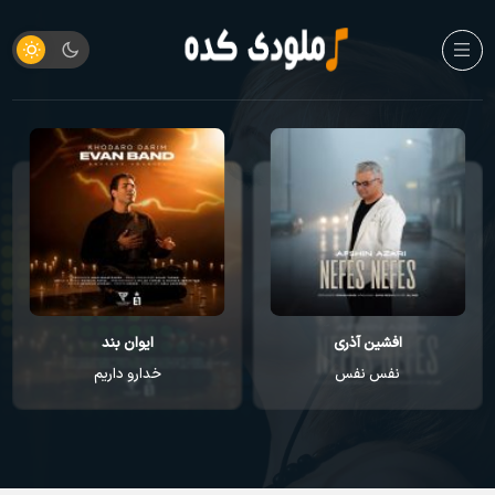
ایوان بند
راغب
خدارو داریم
عطر تو