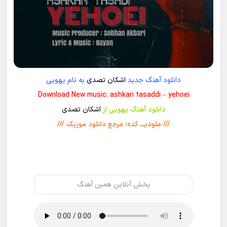
دانلود آهنگ جدید
اشکان تصدی
به نام یهویی
Download New music: ashkan tasaddi – yehoei
دانلود آهنگ یهویی از
اشکان تصدی
/// ملودیـــ کده؛ مرجع دانلود موزیک ///
پخش آنلاین همین آهنگ