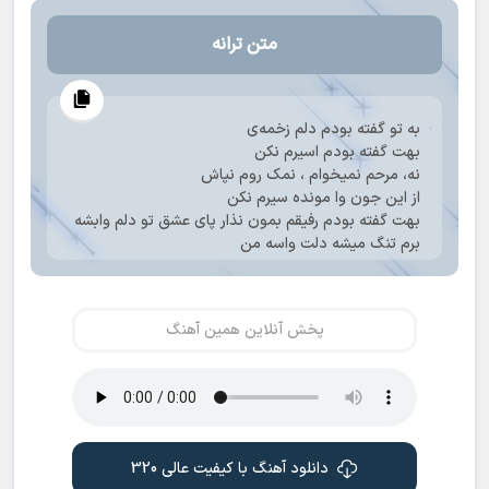
متن ترانه
به تو گفته بودم دلم زخمه‌ی
بهت گفته بودم اسیرم نکن
نه، مرحم نمیخوام ، نمک روم نپاش
از این جون وا مونده سیرم نکن
بهت گفته بودم رفیقم بمون نذار پای عشق تو دلم وابشه
برم تنگ میشه دلت واسه من
بری خاطراتت منو میکشه، منو میکشه
کجایی الان، کجای جهان
تو نیستی چشات ازم چی میخوان ؟
پخش آنلاین همین آهنگ
کجا گم شدی، که پیدات کنم، بشینم فقط تماشات کنم
نمیدونی دوریت چه بد حالیه
از عشق تو دل نه، که جون میکنم
مگه با سلام تو عاشق شدم
که با این خدافظ تمومش کنم
کجایی الان، کجای جهان
دانلود آهنگ با کیفیت عالی 320
تو نیستی چشات ازم چی میخوان ؟