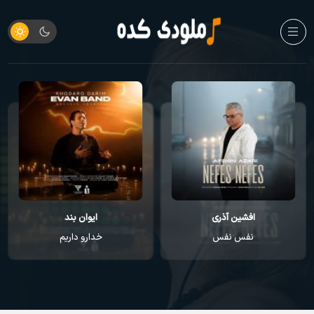
افشین آذری
ایوان بند
نفس نفس
خدارو داریم