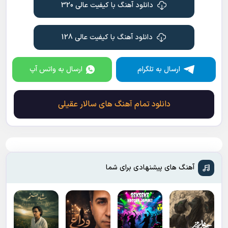
دانلود آهنگ با کیفیت عالی 320
خرابه شد به خاطر آبادی
گلوله عشق را ز پا نیاندازد
به عشق تو هزار بار می میریم
دانلود آهنگ با کیفیت عالی 128
اگرچه رود خون به پا شود از ما
به شوق تو دوباره جان می گیریم
برای تو بمیرم ای ایرانم
ارسال به تلگرام
ارسال به واتس آپ
که بیش از این غم تو را نبینم من
بگیر جان مانده ی مرا ای جان
که درد و ماتم تو را نبینم من
دانلود تمام آهنگ های سالار عقیلی
آهنگ های پیشنهادی برای شما