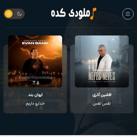
افشین آذری
ایوان بند
نفس نفس
خدارو داریم