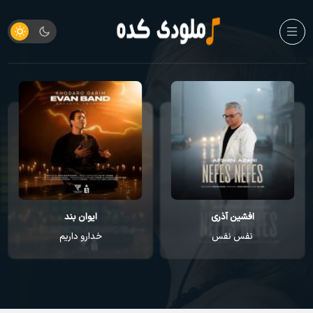
افشین آذری
ایوان بند
نفس نفس
خدارو داریم