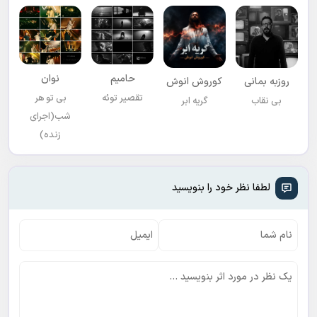
حامیم
نوان
روزبه بمانی
کوروش انوش
تقصیر توئه
بی تو هر
بی نقاب
گریه ابر
شب(اجرای
زنده)
لطفا نظر خود را بنویسید