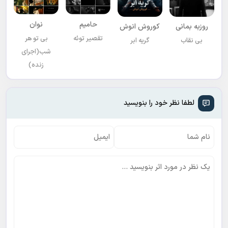
حامیم
نوان
روزبه بمانی
کوروش انوش
تقصیر توئه
بی تو هر
بی نقاب
گریه ابر
شب(اجرای
زنده)
لطفا نظر خود را بنویسید