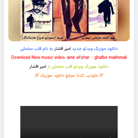
دانلود موزیک ویدئو جدید
امیر افشار
به نام قلب مخملی
Download New music video: amir afshar – ghalbe makhmali
دانلود موزیک ویدئو قلب مخملی از
امیر افشار
/// ملودیـــ کده؛ مرجع دانلود موزیک ///