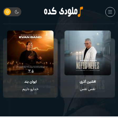
افشین آذری
ایوان بند
نفس نفس
خدارو داریم