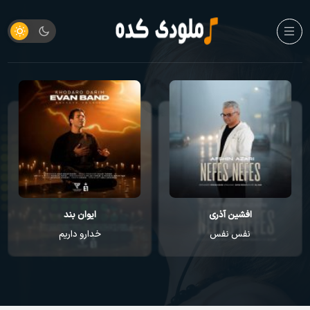
افشین آذری
ایوان بند
نفس نفس
خدارو داریم