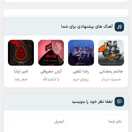
آهنگ های پیشنهادی برای شما
هاشم رمضانی
رضا ثقفی
آرش معروفی
امیر ارشا
حسرت دیدار
رویای حرم
یا اباعبدالله
امام رضا
لطفا نظر خود را بنویسید