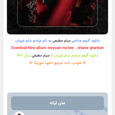
دانلود آلبوم مداحی
میثم مطیعی
به نام مراسم شام غریبان
Download New album: meysam motiee – shame ghariban
دانلود آلبوم مراسم شام غریبان از
میثم مطیعی
سال ۱۴۰۱
/// ملودیـــ کده؛ مرجع دانلود موزیک ///
متن ترانه