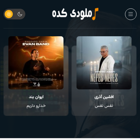
افشین آذری
ایوان بند
نفس نفس
خدارو داریم