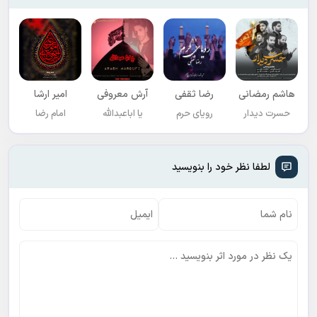
هاشم رمضانی
رضا ثقفی
آرش معروفی
امیر ارشا
حسرت دیدار
رویای حرم
یا اباعبدالله
امام رضا
لطفا نظر خود را بنویسید