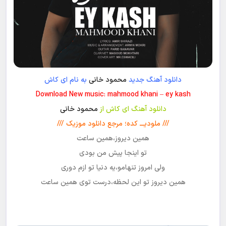
دانلود آهنگ جدید
محمود خانی
به نام ای کاش
Download New music: mahmood khani – ey kash
دانلود آهنگ ای کاش از
محمود خانی
/// ملودیـــ کده؛ مرجع دانلود موزیک ///
همین دیروز،همین ساعت
تو اینجا پیش من بودی
ولی امروز تنهامو،یه دنیا تو ازم دوری
همین دیروز تو این لحظه،درست توی همین ساعت