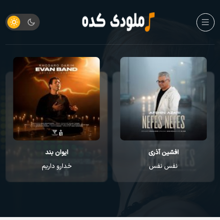
افشین آذری
ایوان بند
نفس نفس
خدارو داریم