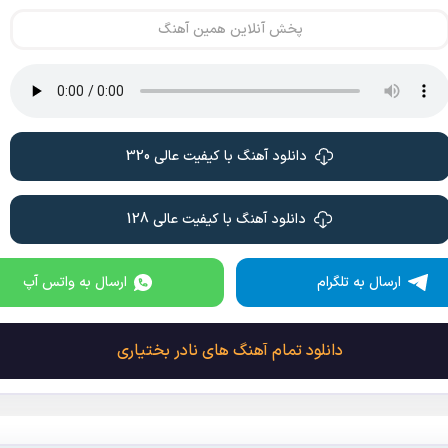
زنی اما مردی، دم ِ هر دو گرم /
پخش آنلاین همین آهنگ
همون هر دو تا که دو تایی تک َ ن /
اونا باج نمی دن به هیشکی آره /
مث ِ آرش ُ کاوه ُ بابک‌ َ ن
تو ر ُ هیشوخ این جور ندیده بودم
مث ِ شاه ماهی توی ماهی ریزا /
مث ِ داش آکل وختی کُشته می شه
دانلود آهنگ با کیفیت عالی 320
تو شیراز، تو غارت ِ پائیزا
تو وا کردی بال ُ پر ِ زخمی ت ُ
زمین، خونی شد آسمونا بنفش
دانلود آهنگ با کیفیت عالی 128
شنیدم صدا ی پا ی قیصر ُ
روی دنیا موند جا ی سُم های رخش
قبیله َ ت کجا س ؟ عاشق ِ شورشی !
ارسال به تلگرام
ارسال به واتس آپ
کدوم ور می خوونی نماز ِ عشا ؟
دلیجان ِ عشق ِ ت ُ کی می رونه ؟
که‌ موندن تو کار ِ تو شیشلول کِشا
دانلود تمام آهنگ های نادر بختیاری
*کلام برای موسیقی نوشته شده، بعضی جاها
وزن و هجابندی بر اساس ملودی تغییر داده شده است