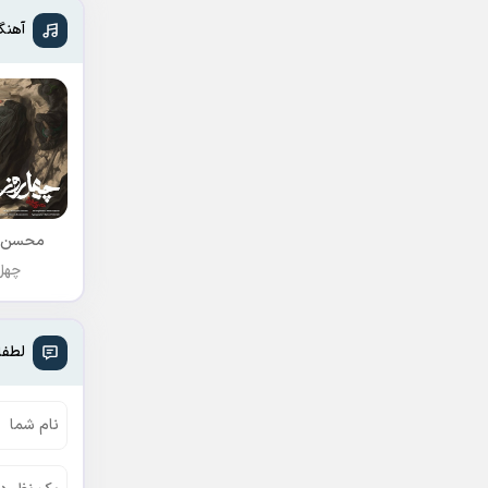
آهنگ
محسن 
چهل 
لطفا