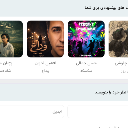
 های پیشنهادی برای شما
چاوشی
حسن جمالی
افشين اخوان
پژمان مب
روز
سکسکه
وداع
شاه صن
 نظر خود را بنویسید