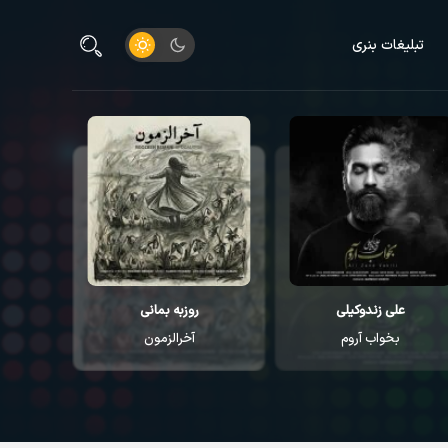
تبلیغات بنری
علی زندوکیلی
روزبه بمانی
م
بخواب آروم
آخرالزمون