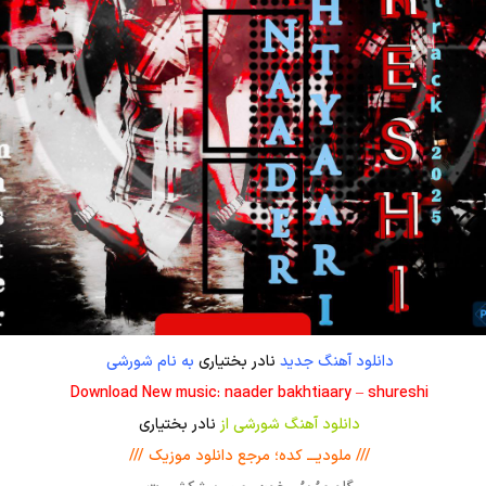
دانلود آهنگ جدید
نادر بختیاری
به نام شورشی
Download New music: naader bakhtiaary – shureshi
دانلود آهنگ شورشی از
نادر بختیاری
/// ملودیـــ کده؛ مرجع دانلود موزیک ///