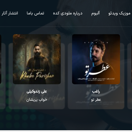
موزیک ویدئو
آلبوم
درباره ملودی کده
تماس باما
انتشار آثار
راغب
علی زندوکیلی
عطر تو
خواب پریشان