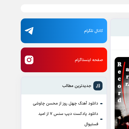
کانال تلگرام
صفحه اینستاگرام
جدیدترین مطالب
دانلود آهنگ چهل روز از محسن چاوشی
دانلود پادکست ديپ سنس ۷ از اميد
فستيوال