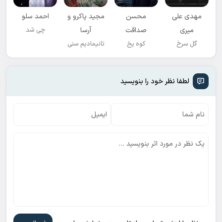
مهدی علی
محسن
مجید پاکرو و
احمد سلو
میری
صداقت
آرسا
چی شد
گل سرخ
کوه یخ
تانیمادیم سنی
لطفا نظر خود را بنویسید