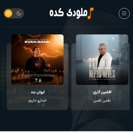
ایوان بند
راغب
خدارو داریم
عطر تو